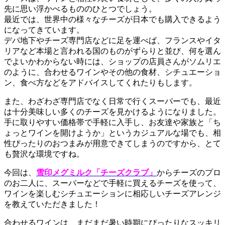
先に思い浮かべるもののひとつでしょう。
最近では、世界中の様々なチーズが日本でも購入できるよう
になってきています。
デパ地下やチーズ専門店などに足を運べば、フランスやイタ
リアなど本場と言われる国のものがずらりと並び、何を選ん
でよいかわからない時には、ショップの店員さんがソムリエ
のように、合わせるワインやその他の食材、シチュエーショ
ン、食べ方などをアドバイスしてくれたりもします。
また、わざわざ専門店でなく日常で行くスーパーでも、最近
は十分美味しい多くのチーズを見かけるようになりました。
手に取りやすい価格帯で手軽に入手し、お友達や家族と「ち
ょっとワインを開けようか」というカジュアルな場でも、相
性ぴったりのおつまみが用意できてしまうのですから、とて
も贅沢な環境ですね。
今回は、
雪印メグミルク「チーズクラブ」
からチーズのプロ
のお二人に、スーパーなどで手軽に買えるチーズを使って、
ワインを楽しむシチュエーションに相応しいチーズアレンジ
を教えていただきました！
合わせるワインは、まだまだ暑い時期にぴったりなスッキリ