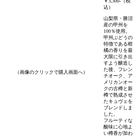
￥3,300-（税
込）
山梨県・勝沼
産の甲州を
100％使用。
甲州ぶどうの
特徴である柑
橘の香りを最
大限に引き出
すよう醸造し
た後、フレン
（画像のクリックで購入画面へ）
チオーク、ア
メリカンオー
クの古樽と新
樽で熟成させ
たキュヴェを
ブレンドしま
した。
フルーティな
酸味に心地よ
い樽香が加わ