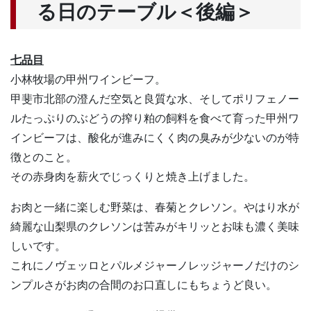
る日のテーブル＜後編＞
七品目
小林牧場の甲州ワインビーフ。
甲斐市北部の澄んだ空気と良質な水、そしてポリフェノー
ルたっぷりのぶどうの搾り粕の飼料を食べて育った甲州ワ
インビーフは、酸化が進みにくく肉の臭みが少ないのが特
徴とのこと。
その赤身肉を薪火でじっくりと焼き上げました。
お肉と一緒に楽しむ野菜は、春菊とクレソン。やはり水が
綺麗な山梨県のクレソンは苦みがキリッとお味も濃く美味
しいです。
これにノヴェッロとパルメジャーノレッジャーノだけのシ
ンプルさがお肉の合間のお口直しにもちょうど良い。