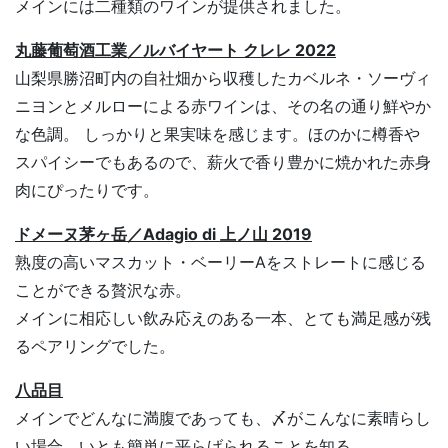
メインには二種類のワインが提供されました。
丸藤葡萄酒工業／ルバイヤート クレレ 2022
山梨県勝沼町内の自社畑から収穫したカベルネ・ソーヴィ
ニヨンとメルローによる赤ワインは、その名の通り鮮やか
な色調。 しっかりと果実味を感じます。ほのかに樽香や
スパイシーでもあるので、薪火で香り豊かに焼かれた赤身
肉にぴったりです。
ドメーヌ茅ヶ岳／Adagio di 上ノ山 2019
熟度の高いマスカット・ベーリーAをストレートに感じる
ことができる贅沢な赤。
メインに相応しい飲み応えのある一本、とても満足感が残
るペアリングでした。
八品目
メインでどんなに満腹であっても、〆がこんなに素晴らし
い場合、いとも簡単に平らげられることを知る。