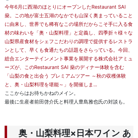
今年6月に西湖のほとりにオープンしたRestaurant SAI
燊。この地が富士五湖のなかでも山深く奥まっていること
に由来し、世界でも稀有なこの場所だからこそ手に入る食
材の味わいを「奥・山梨料理」と定義し、四季折々様々な
山梨県産食材をシェフこだわりの調理で提供するレストラ
ンとして、早くも食通たちの話題をさらっている。今回、
総合エンターテインメント事業を展開する株式会社アミュ
ーズが、このRestaurant SAI 燊のディナー体験を含む
「山梨の食と出会う プレミアムツアー ～秋の収穫体験
と、奥・山梨料理を堪能～」を開催しま...
ここからはお待ちかねのメイン。
最後に生産者前田啓介氏と料理人豊島雅也氏の対談も。
奥・山梨料理
×
日本ワイン
あ