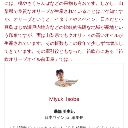
には、桃やさくらんぼなどの果物も有名です。しかし、山
梨県で良質なオリーブが生産されていることはご存知です
か。オリーブというと、イタリアやスペイン、日本だと小
豆島はじめ瀬戸内地方などの比較的温暖な地域が産地とい
う印象ですが、実は山梨県でもクオリティの高いオイルが
生産されています。その軒数もこの数年で少しずつ増加し
てきています。その牽引役ともなった、笛吹市にある「笛
吹オリーブオイル前田屋」では...
Miyuki Isobe
磯部 美由紀
日本ワイン.jp 編集長
J.S.A認定 ワインエキスパート / C.P.A認定 チーズプロフェッ