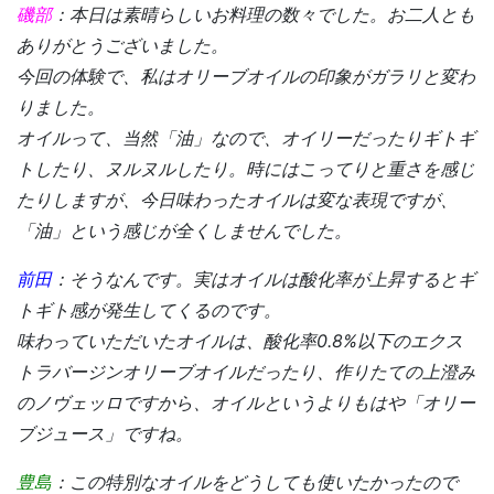
磯部
：本日は素晴らしいお料理の数々でした。お二人とも
ありがとうございました。
今回の体験で、私はオリーブオイルの印象がガラリと変わ
りました。
オイルって、当然「油」なので、オイリーだったりギトギ
トしたり、ヌルヌルしたり。時にはこってりと重さを感じ
たりしますが、今日味わったオイルは変な表現ですが、
「油」という感じが全くしませんでした。
前田
：そうなんです。実はオイルは酸化率が上昇するとギ
トギト感が発生してくるのです。
味わっていただいたオイルは、酸化率0.8%以下のエクス
トラバージンオリーブオイルだったり、作りたての上澄み
のノヴェッロですから、オイルというよりもはや「オリー
ブジュース」ですね。
豊島
：この特別なオイルをどうしても使いたかったので