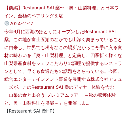
【前編】Restaurant SAI 燊〜「奥・山梨料理」と日本ワ
イン、至極のペアリングを堪...
2024-11-17
今年6月に西湖のほとりにオープンしたRestaurant SAI
燊。この地が富士五湖のなかでも山深く奥まっていること
に由来し、世界でも稀有なこの場所だからこそ手に入る食
材の味わいを「奥・山梨料理」と定義し、四季折々様々な
山梨県産食材をシェフこだわりの調理で提供するレストラ
ンとして、早くも食通たちの話題をさらっている。今回、
総合エンターテインメント事業を展開する株式会社アミュ
ーズが、このRestaurant SAI 燊のディナー体験を含む
「山梨の食と出会う プレミアムツアー ～秋の収穫体験
と、奥・山梨料理を堪能～」を開催しま...
【Restaurant SAI 燊HP】