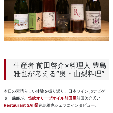
生産者 前田啓介×料理人 豊島
雅也が考える”奥・山梨料理”
本日の素晴らしい体験を振り返り、日本ワイン.jpナビゲー
ター磯部が、
笛吹オリーブオイル前田屋
前田啓介氏と
Restaurant SAI 燊
豊島雅也シェフにインタビュー。