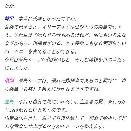
たか。
前田
：本当に美味しかったですね。
音楽で例えると、オリーブオイルはひとつの楽器でしょ
う。それ単体で鳴らせる音もあるけれど、他にもいろんな
楽器があり、指揮者がいることで幾重にもなる素晴らしい
ハーモニーを奏でることができる。
今日は豊島シェフの指揮のもと、そんな体験を目の当たり
にしました。
磯部
：豊島シェフは、優れた指揮者であるのと同時に、自
ら楽器（食材）を集めに行かれるそうですね。
豊島
：やはり自分で畑にいかないと生産者の思いをしっか
り受け取れないと思うのです。
固定概念を外し、自分で直接体験して、初めて納得してど
んな音楽に仕上げるべきかイメージを整えます。