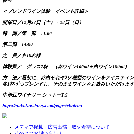
参考
＜ブレンドワイン体験 イベント詳細＞
開催日／12月27日（土）・28日（日）
時 間／第一部 11:00
第二部 14:00
定 員／各10名様
体験費／ グラス2杯 （赤ワイン100ml＆白ワイン100ml） 3
方 法／最初に、赤白それぞれ3種類のワインをテイスティン
各1杯ずつブレンドし、そのままワインをお飲みいただけま
中伊豆ワイナリー シャトーT.S
https://nakaizuwinery.com/pages/chateau
メディア掲載・広告出稿・取材希望について
その他のお問い合わせ