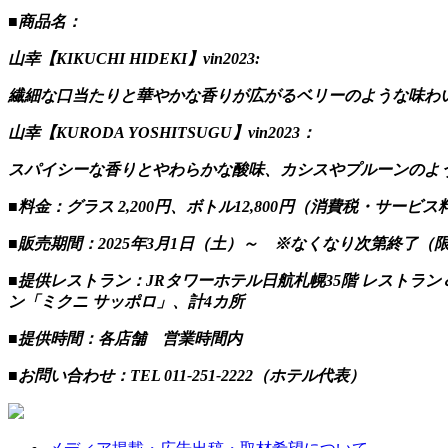
■商品名：
山幸【KIKUCHI HIDEKI】vin2023:
繊細な口当たりと華やかな香りが広がるベリーのような味わ
山幸【KURODA YOSHITSUGU】vin2023：
スパイシーな香りとやわらかな酸味、カシスやプルーンのよ
■料金：グラス 2,200円、ボトル12,800円（消費税・サービス
■販売期間：2025年3月1日（土）～ ※なくなり次第終了（限
■提供レストラン：JRタワーホテル日航札幌35階 レストラン＆バ
ン「ミクニ サッポロ」、計4カ所
■提供時間：各店舗 営業時間内
■お問い合わせ：TEL 011-251-2222（ホテル代表）