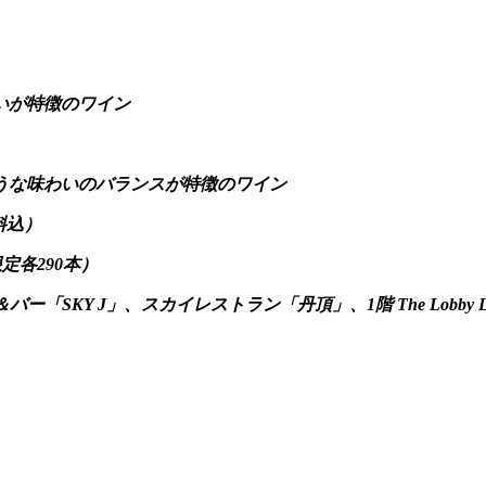
いが特徴のワイン
うな味わいのバランスが特徴のワイン
料込）
定各290本）
ー「SKY J」、スカイレストラン「丹頂」、1階 The Lobb