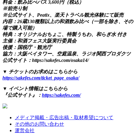
料金：飲み比べパス 3,600円（税込）
※前売り制
※公式サイト、Peatix、楽天トラベル観光体験にて販売
内容：26蔵130種類以上の和酒飲み比べ（一部を除き、その
場で購入可能）
特典：オリジナルおちょこ、特製うちわ、和らぎ水 付き
主催：和酒フェス大阪実行委員会
後援：国税庁・観光庁
協力：大阪ベイタワー、空庭温泉、ラジオ関西プロダクツ
公式サイト：https://sakefes.com/osaka14/
▼ チケットのお求めはこちらから
https://sakefes.com/ticket_page_osaka/
▼ イベント情報はこちらから
『公式サイト』：
https://sakefes.com/
メディア掲載・広告出稿・取材希望について
その他のお問い合わせ
運営会社