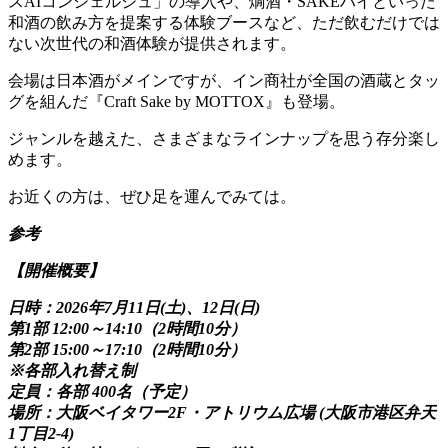
スAIコンシェルジュ」の導入や、燗酒・SAKEハイといった
和酒の飲み方を提案する体験ブースなど、ただ飲むだけでは
ない次世代の和酒体験が提供されます。
会場は日本酒がメインですが、イン商社が全国の酒蔵とタッ
グを組んだ『Craft Sake by MOTTOX』も登場。
ジャンルを越えた、さまざまなラインナップを思う存分楽し
めます。
お近くの方は、ぜひ足を運んでみては。
参考
【開催概要】
日時：2026年7月11日(土)、12日(日)
第1部 12:00～14:10（2時間10分）
第2部 15:00～17:10（2時間10分）
※各部入れ替え制
定員：各部 400名（予定）
場所：大阪ベイタワー2F・アトリウム広場 (大阪市港区弁天
1丁目2-4)