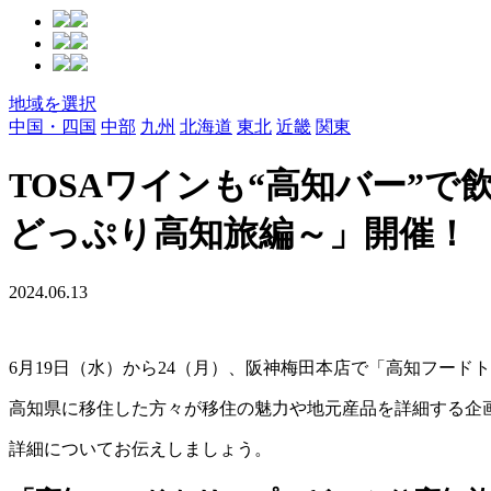
地域を選択
中国・四国
中部
九州
北海道
東北
近畿
関東
TOSAワインも“高知バー”
どっぷり高知旅編～」開催！
2024.06.13
6月19日（水）から24（月）、阪神梅田本店で「高知フー
高知県に移住した方々が移住の魅力や地元産品を詳細する企画
詳細についてお伝えしましょう。