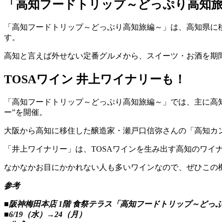
「高知フードトリップ～どっぷり高知
「高知フードトリップ～どっぷり高知旅編～」は、高知県に
す。
高知と言えば外せない定番グルメから、スイーツ・お酒を期
TOSAワイン 井上ワイナリーも！
「高知フードトリップ～どっぷり高知旅編～」では、主に高
ー”を開催。
大阪から高知に移住した醸造家・瀬戸口信弥さんの「高知カ
「井上ワイナリー」は、TOSAワインを生み出す高知のワイ
なかなかお目にかかれない人も多いワインなので、ぜひこの
参考
■阪神梅田本店 1階 食祭テラス「高知フードトリップ～どっ
■6/19（水）→24（月）