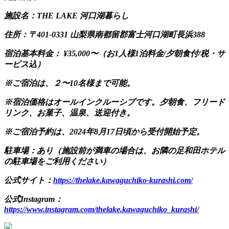
施設名：THE LAKE 河口湖暮らし
住所：〒401-0331 山梨県南都留郡富士河口湖町長浜388
宿泊基本料金： ¥35,000〜（お1人様1泊料金/夕朝食付/税・サ
ービス込）
※ご宿泊は、２〜10名様まで可能。
※宿泊価格はオールインクルーシブです。夕朝食、フリード
リンク、お菓子、温泉、送迎付き。
※ご宿泊予約は、2024年8月17日頃から受付開始予定。
駐車場：あり（施設前が満車の場合は、お隣の足和田ホテル
の駐車場をご利用ください）
公式サイト：
https://thelake.kawaguchiko-kurashi.com/
公式Instagram：
https://www.instagram.com/thelake.kawaguchiko_kurashi/