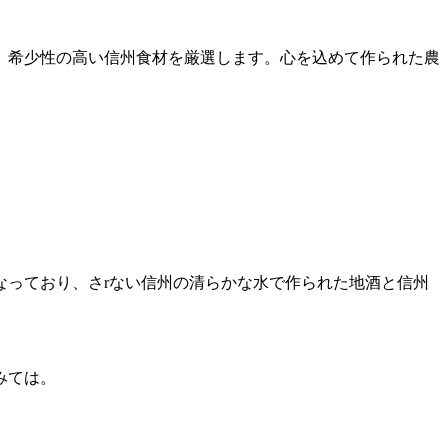
、希少性の高い信州食材を厳選します。心を込めて作られた農
なっており、さrない信州の清らかな水で作られた地酒と信州
みては。