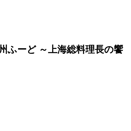
州ふーど ～上海総料理長の饗