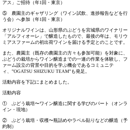
アス」ご招待（年1回・東京）
⑤ 農園主のギャザリング（ワイン試飲、進捗報告などを行
う会）へ参加（年1回・東京）
オリジナルワインは、山形県のぶどうを宮城県のワイナリー
「アルフィオーレ」で醸造したもので、最後の年は、モリウ
ミアスファームの初出荷ワインを届ける予定とのことです。
また、農園主（既存の農園主の方々も参加可能）を対象に、
ぶどうの栽培からワイン醸造までの一連の作業を体験し、フ
ァーム設立の背景や目的を学ぶ機会であるコミュニテ
ィ、”OGATSU SHIZUKU TEAM”も発足。
活動内容を下記にまとめました。
活動内容
① ぶどう栽培〜ワイン醸造に関する学びのパート（オンラ
イン・現地）
② ぶどう栽培・収穫〜瓶詰めやラベル貼りなどの醸造（予
約制）