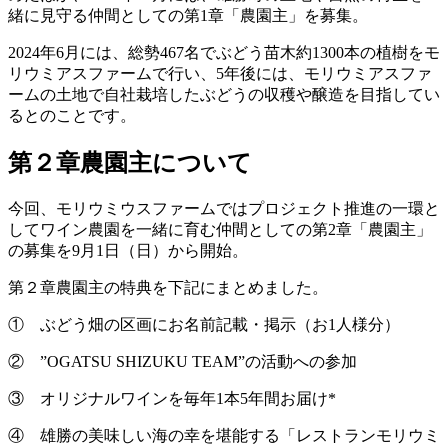
緒に見守る仲間としての第1章「農園主」を募集。
2024年6月には、総勢467名でぶどう苗木約1300本の植樹をモ
リウミアスファームで行い、5年後には、モリウミアスファ
ームの土地で自社栽培したぶどうの収穫や醸造を目指してい
るとのことです。
第２章農園主について
今回、モリウミウスファームではプロジェクト推進の一環と
してワイン農園を一緒に育む仲間としての第2章「農園主」
の募集を9月1日（日）から開始。
第２章農園主の特典を下記にまとめました。
① ぶどう畑の区画にお名前記載・掲示（お1人様分）
② ”OGATSU SHIZUKU TEAM”の活動への参加
③ オリジナルワインを毎年1本5年間お届け*
④ 雄勝の美味しい海の幸を堪能する「レストランモリウミ