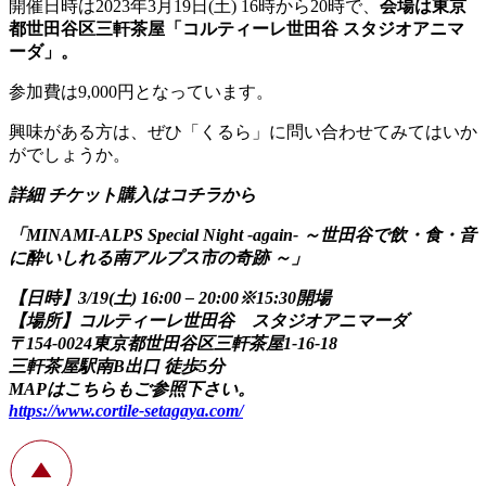
開催日時は2023年3月19日(土) 16時から20時で、
会場は東京
都世田谷区三軒茶屋「コルティーレ世田谷 スタジオアニマ
ーダ」。
参加費は9,000円となっています。
興味がある方は、ぜひ「くるら」に問い合わせてみてはいか
がでしょうか。
詳細 チケット購入はコチラから
「MINAMI-ALPS Special Night -again- ～世田谷で飲・食・音
に酔いしれる南アルプス市の奇跡 ～」
【日時】3/19(土) 16:00 – 20:00※15:30開場
【場所】コルティーレ世田谷 スタジオアニマーダ
〒154-0024東京都世田谷区三軒茶屋1-16-18
三軒茶屋駅南B出口 徒歩5分
MAPはこちらもご参照下さい。
https://www.cortile-setagaya.com/