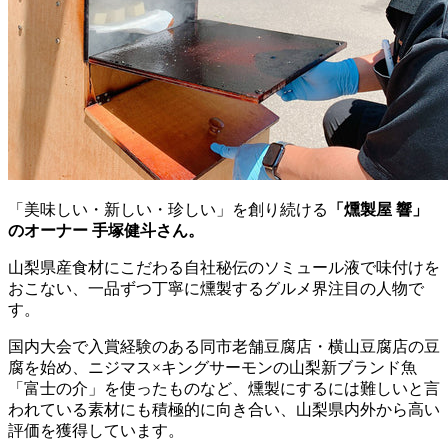
「美味しい・新しい・珍しい」を創り続ける
「燻製屋 響」
のオーナー 手塚健斗さん。
山梨県産食材にこだわる自社秘伝のソミュール液で味付けを
おこない、一品ずつ丁寧に燻製するグルメ界注目の人物で
す。
国内大会で入賞経験のある同市老舗豆腐店・横山豆腐店の豆
腐を始め、ニジマス×キングサーモンの山梨新ブランド魚
「富士の介」を使ったものなど、燻製にするには難しいと言
われている素材にも積極的に向き合い、山梨県内外から高い
評価を獲得しています。