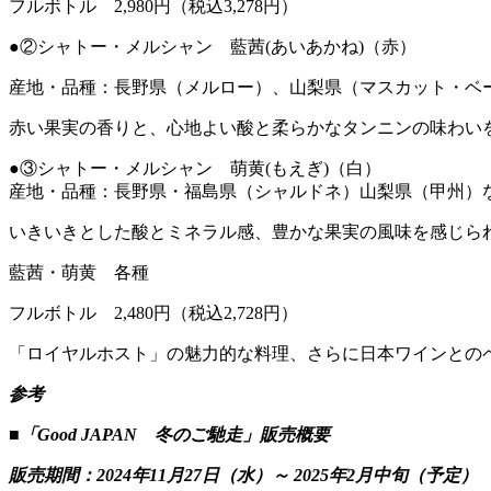
フルボトル 2,980円（税込3,278円）
●②シャトー・メルシャン 藍茜(あいあかね)（赤）
産地・品種：長野県（メルロー）、山梨県（マスカット・ベ
赤い果実の香りと、心地よい酸と柔らかなタンニンの味わい
●③シャトー・メルシャン 萌黄(もえぎ)（白）
産地・品種：長野県・福島県（シャルドネ）山梨県（甲州）
いきいきとした酸とミネラル感、豊かな果実の風味を感じら
藍茜・萌黄 各種
フルボトル 2,480円（税込2,728円）
「ロイヤルホスト」の魅力的な料理、さらに日本ワインとの
参考
■「Good JAPAN 冬のご馳走」販売概要
販売期間：2024年11月27日（水）～ 2025年2月中旬（予定）