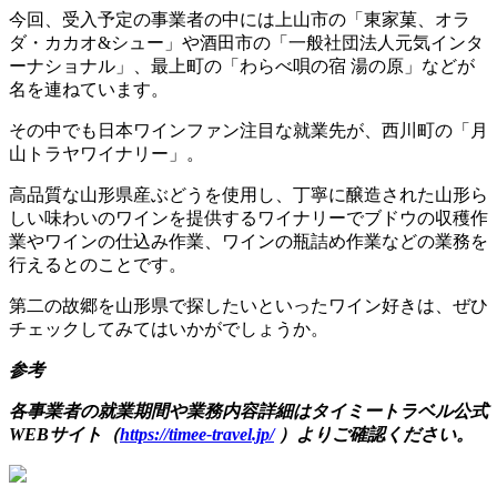
今回、受入予定の事業者の中には上山市の「東家菓、オラ
ダ・カカオ&シュー」や酒田市の「一般社団法人元気インタ
ーナショナル」、最上町の「わらべ唄の宿 湯の原」などが
名を連ねています。
その中でも日本ワインファン注目な就業先が、西川町の「月
山トラヤワイナリー」。
高品質な山形県産ぶどうを使用し、丁寧に醸造された山形ら
しい味わいのワインを提供するワイナリーでブドウの収穫作
業やワインの仕込み作業、ワインの瓶詰め作業などの業務を
行えるとのことです。
第二の故郷を山形県で探したいといったワイン好きは、ぜひ
チェックしてみてはいかがでしょうか。
参考
各事業者の就業期間や業務内容詳細はタイミートラベル公式
WEBサイト（
https://timee-travel.jp/
）よりご確認ください。