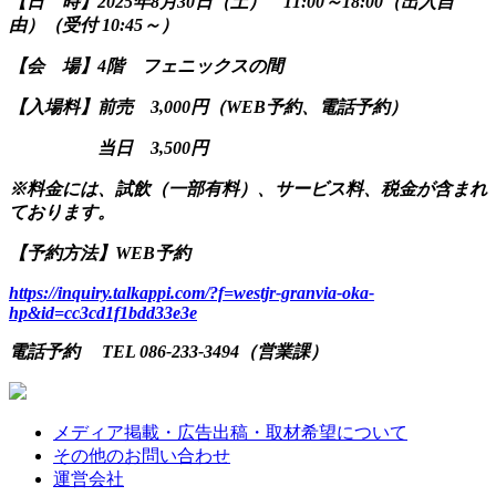
【日 時】2025年8月30日（土） 11:00～18:00（出入自
由）（受付 10:45～）
【会 場】4階 フェニックスの間
【入場料】前売 3,000円（WEB予約、電話予約）
当日 3,500円
※料金には、試飲（一部有料）、サービス料、税金が含まれ
ております。
【予約方法】WEB予約
https://inquiry.talkappi.com/?f=westjr-granvia-oka-
hp&id=cc3cd1f1bdd33e3e
電話予約 TEL 086-233-3494（営業課）
メディア掲載・広告出稿・取材希望について
その他のお問い合わせ
運営会社