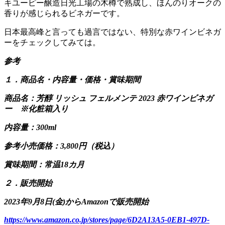
キユーピー醸造日光工場の木樽で熟成し、ほんのりオークの
香りが感じられるビネガーです。
日本最高峰と言っても過言ではない、特別な赤ワインビネガ
ーをチェックしてみては。
参考
１．商品名・内容量・価格・賞味期間
商品名：芳醇 リッシュ フェルメンテ 2023 赤ワインビネガ
ー ※化粧箱入り
内容量：300ml
参考小売価格：3,800円（税込）
賞味期間：常温18カ月
２．販売開始
2023年9月8日(金)からAmazonで販売開始
https://www.amazon.co.jp/stores/page/6D2A13A5-0EB1-497D-