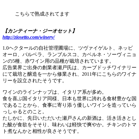
こちらで熟成されてます
【カンティーナ・ジーオセット】
http://ziosetto.com/winery/
1.0ヘクタールの自社管理圃場に、ツヴァイゲルト、ネッビ
オーロ、バルベラ、ランブルスコ、カベルネ・ソーヴィニョ
ンの5種、赤ワイン用の品種が栽培されています。
広告業界ご出身の創業者瀬戸氏は、カーブドッチワイナリー
にて栽培と醸造を一から修業され、2011年にこちらのワイナ
リーを設立されたそうです。
ワインのラインナップは、イタリア系が多め。
食を喜ぶ国イタリア同様、日本も世界に誇れる食材豊かな国
であることから、食事に寄り添う優しいワインを造っていら
っしゃるとのこと。
たしかに、先日いただいた瀬戸さんの新酒は、活き活きとし
た酸が食欲をそそり、味わいは軽快で爽やか。チキンのトマ
ト煮なんかと相性が良さそうです。