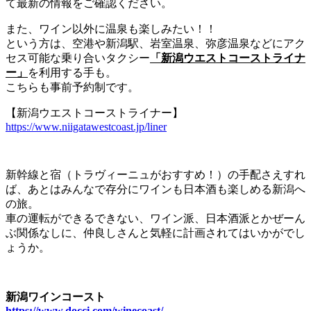
て最新の情報をご確認ください。
また、ワイン以外に温泉も楽しみたい！！
という方は、空港や新潟駅、岩室温泉、弥彦温泉などにアク
セス可能な乗り合いタクシー
「新潟ウエストコーストライナ
ー」
を利用する手も。
こちらも事前予約制です。
【新潟ウエストコーストライナー】
https://www.niigatawestcoast.jp/liner
新幹線と宿（トラヴィーニュがおすすめ！）の手配さえすれ
ば、あとはみんなで存分にワインも日本酒も楽しめる新潟へ
の旅。
車の運転ができるできない、ワイン派、日本酒派とかぜーん
ぶ関係なしに、仲良しさんと気軽に計画されてはいかがでし
ょうか。
新潟ワインコースト
https://www.docci.com/winecoast/