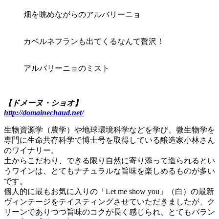
畑を眺めながらのアルバリーニョ
カベルネフランも出てくるなんて贅沢！
アルバリーニョのミスト
【ドメーヌ・ショオ】
http://domainechaud.net/
生物資源学（農学）や地球環境科学などを学び、微生物学を
専門に生命共存科学で博士号を取得している醸造家小林さん
のワイナリー。
土からこだわり、できる限り自然に寄り添って造られるとい
うワインは、とてもナチュラルな旨味を楽しめるものが多い
です。
個人的に最もお気に入りの「Let me show you」（白）の最新
ヴィンテージをテイスティングさせていただきましたが、ク
リーンでありつつ旨味のコクが長く感じられ、とてもバラン