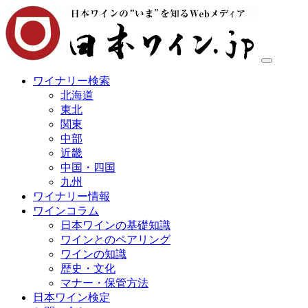
ワイナリー検索
北海道
東北
関東
中部
近畿
中国・四国
九州
ワイナリー情報
ワインコラム
日本ワインの基礎知識
ワインとのペアリング
ワインの知識
歴史・文化
マナー・保管方法
日本ワイン検定