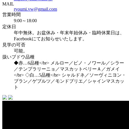
MAIL
ryoumi.vw@gmail.com
営業時間
9:00～18:00
定休日
年中無休。お盆休み・年末年始休み・臨時休業日は、
Facebookにてお知らせいたします。
見学の可否
可能。
扱いブドウ品種
◆赤…6品種</br> メルロー／ピノ・ノワール／シラー
／テンプラリーニョ／マスカットベリーＡ／ガメイ
</br> ◇白…5品種</br> シャルドネ／ソーヴィニヨン・
ブラン／ゲブルツ／モンドブリエ／シャインマスカッ
ト