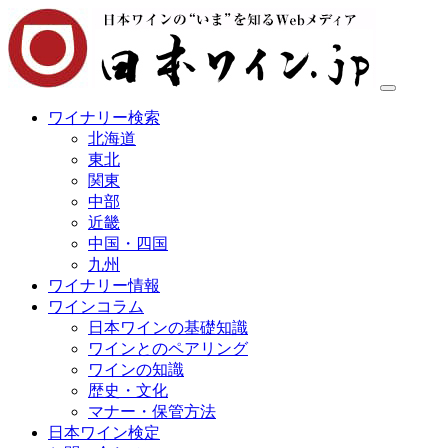
ワイナリー検索
北海道
東北
関東
中部
近畿
中国・四国
九州
ワイナリー情報
ワインコラム
日本ワインの基礎知識
ワインとのペアリング
ワインの知識
歴史・文化
マナー・保管方法
日本ワイン検定