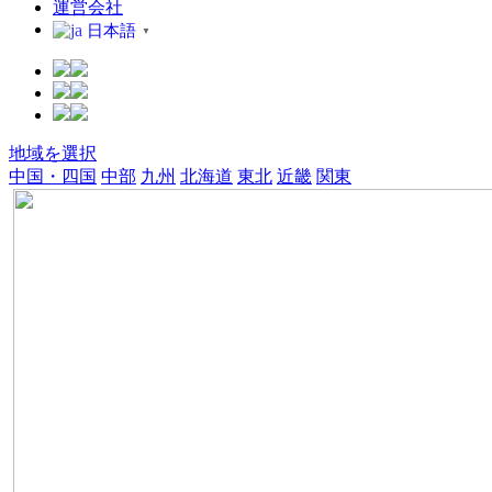
運営会社
日本語
▼
地域を選択
中国・四国
中部
九州
北海道
東北
近畿
関東