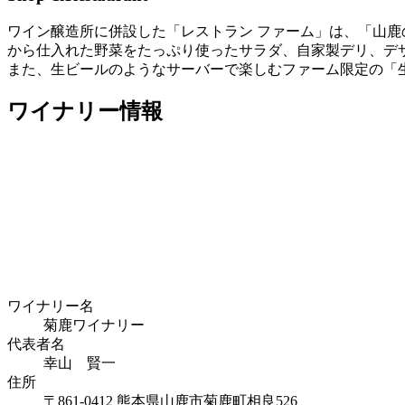
ワイン醸造所に併設した「レストラン ファーム」は、「山
から仕入れた野菜をたっぷり使ったサラダ、自家製デリ、デ
また、生ビールのようなサーバーで楽しむファーム限定の「
ワイナリー情報
ワイナリー名
菊鹿ワイナリー
代表者名
幸山 賢一
住所
〒861-0412 熊本県山鹿市菊鹿町相良526