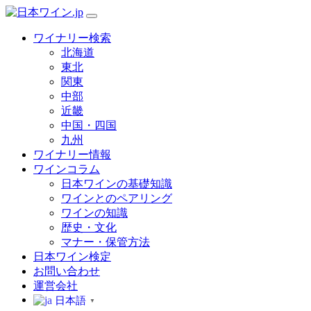
ワイナリー検索
北海道
東北
関東
中部
近畿
中国・四国
九州
ワイナリー情報
ワインコラム
日本ワインの基礎知識
ワインとのペアリング
ワインの知識
歴史・文化
マナー・保管方法
日本ワイン検定
お問い合わせ
運営会社
日本語
▼