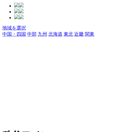
地域を選択
中国・四国
中部
九州
北海道
東北
近畿
関東