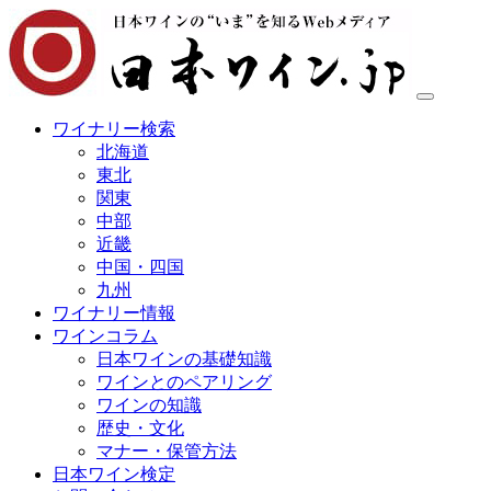
ワイナリー検索
北海道
東北
関東
中部
近畿
中国・四国
九州
ワイナリー情報
ワインコラム
日本ワインの基礎知識
ワインとのペアリング
ワインの知識
歴史・文化
マナー・保管方法
日本ワイン検定