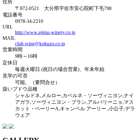
住所
〒872-0521 大分県宇佐市安心院町下毛798
電話番号
0978-34-2210
URL
http://www.ajimu-winery.co.jp
MAIL
club-wine@kokuzo.co.jp
営業時間
9時～16時
定休日
毎週火曜日 (祝日の場合営業)、年末年始
見学の可否
可能。（要問合せ）
扱いブドウ品種
シャルドネ,メルロー,カベルネ・ソーヴィニヨン,ナイ
アガラ,ソーヴィニヨン・ブラン,アルバリーニョ,マス
カット・ベーリーA,キャンベル アーリー ,小公子,デラ
ウェア