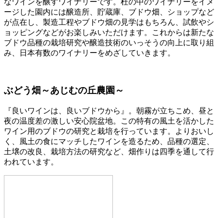
なワインを醸すワイナリーです。杜の中のワイナリーをイメ
ージした園内には醸造所、貯蔵庫、ブドウ畑、ショップなど
が点在し、製造工程やブドウ畑の見学はもちろん、試飲やシ
ョッピングなどがお楽しみいただけます。これからは新たな
ブドウ品種の栽培研究や醸造技術のいっそうの向上に取り組
み、日本有数のワイナリーをめざしていきます。
ぶどう畑～あじむの丘農園～
『良いワインは、良いブドウから』。朝霧が立ちこめ、昼と
夜の温度差の激しい安心院盆地。この特有の風土を活かした
ワイン用のブドウの研究と栽培を行っています。よりおいし
く、風土の食にマッチしたワインを造るため、品種の選定、
土壌の改良、栽培方法の研究など、畑作りは四季を通して行
われています。