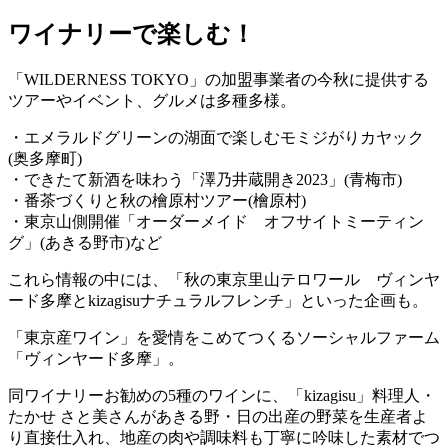
ワイナリーで楽しむ！
「WILDERNESS TOKYO」の加盟事業者の今秋に提供する
ツアーやイベント、グルメは多種多様。
・エメラルドグリーンの湖面で楽しむモミジがりカヤック
(奥多摩町)
・できたて新酒を味わう「澤乃井蔵開き2023」(青梅市)
・番茶づくりと秋の檜原村ツアー(檜原村)
・東京山側開催「オーダーメイド オフサイトミーティン
グ」(あきる野市)など
これら情報の中には、「秋の東京里山テロワール ヴィンヤ
ード多摩とkizagisuナチュラルフレンチ」といった企画も。
「東京産ワイン」を愛情をこめてつくるソーシャルファーム
「ヴィンヤード多摩」。
同ワイナリーお勧めの5種のワインに、「kizagisu」料理人・
たかせ さと美さんがあきる野・日の出産の野菜を生産者よ
り直接仕入れ、地産の肉や調味料も丁寧に吟味した素材でつ