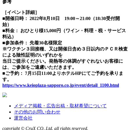
参考
［イベント詳細］
■開催日時： 2022年8月10日 19:00～21:00（18:30受付開
始）
■料金： おひとり様15,000円（ワイン・料理・税・サービス
料込）
■参加条件： 先着30名様限定
※ワクチン３回接種、又は開催日含め３日以内のＰＣＲ検査
による陰性証明のいずれかを
当日ご提示ください。発熱等の体調がすぐれないお客様に
は、ご参加をご遠慮いただきます。
■ご予約： 7月15日11:00よりホテルHPにてご予約を承りま
す。
https://www.keioplaza-sapporo.co.jp/event/detail_1100.html
メディア掲載・広告出稿・取材希望について
その他のお問い合わせ
運営会社
copyright © CruX CO.,Ltd. all rights reserved.