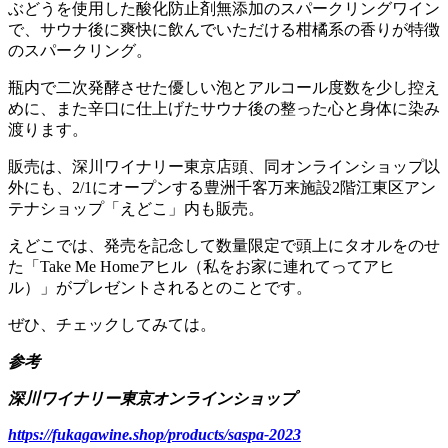
ぶどうを使用した酸化防止剤無添加のスパークリングワイン
で、サウナ後に爽快に飲んでいただける柑橘系の香りが特徴
のスパークリング。
瓶内で二次発酵させた優しい泡とアルコール度数を少し控え
めに、また辛口に仕上げたサウナ後の整った心と身体に染み
渡ります。
販売は、深川ワイナリー東京店頭、同オンラインショップ以
外にも、2/1にオープンする豊洲千客万来施設2階江東区アン
テナショップ「えどこ」内も販売。
えどこでは、発売を記念して数量限定で頭上にタオルをのせ
た「Take Me Homeアヒル（私をお家に連れてってアヒ
ル）」がプレゼントされるとのことです。
ぜひ、チェックしてみては。
参考
深川ワイナリー東京オンラインショップ
https://fukagawine.shop/products/saspa-2023