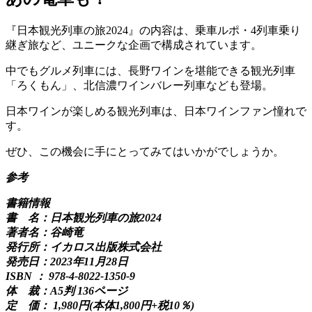
『日本観光列車の旅2024』の内容は、乗車ルポ・4列車乗り
継ぎ旅など、ユニークな企画で構成されています。
中でもグルメ列車には、長野ワインを堪能できる観光列車
「ろくもん」、北信濃ワインバレー列車なども登場。
日本ワインが楽しめる観光列車は、日本ワインファン憧れで
す。
ぜひ、この機会に手にとってみてはいかがでしょうか。
参考
書籍情報
書 名：日本観光列車の旅2024
著者名：谷崎竜
発行所：イカロス出版株式会社
発売日：2023年11月28日
ISBN ： 978-4-8022-1350-9
体 裁：A5判 136ページ
定 価： 1,980円(本体1,800円+税10％)