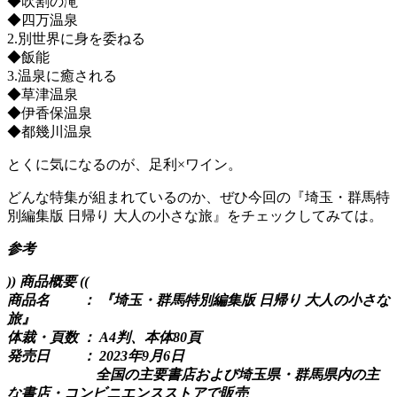
◆吹割の滝
◆四万温泉
2.別世界に身を委ねる
◆飯能
3.温泉に癒される
◆草津温泉
◆伊香保温泉
◆都幾川温泉
とくに気になるのが、足利×ワイン。
どんな特集が組まれているのか、ぜひ今回の『埼玉・群馬特
別編集版 日帰り 大人の小さな旅』をチェックしてみては。
参考
)) 商品概要 ((
商品名 ： 『埼玉・群馬特別編集版 日帰り 大人の小さな
旅』
体裁・頁数 ： A4判、本体80頁
発売日 ： 2023年9月6日
全国の主要書店および埼玉県・群馬県内の主
な書店・コンビニエンスストアで販売