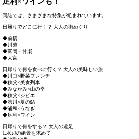
足利×ワインも！
同誌では、さまざまな特集が組まれています。
日帰りでどこに行く？ 大人の街めぐり
◆前橋
◆川越
◆富岡・甘楽
◆大宮
日帰りで何を食べに行く？ 大人の美味しい旅
◆川口×野菜フレンチ
◆秩父×美食列車
◆みなかみ×山の幸
◆秩父×ジビエ
◆渋川×夏の鮎
◆浦和×うなぎ
◆足利×ワイン
日帰りで何をする？ 大人の遠足
1.水辺の絶景を求めて