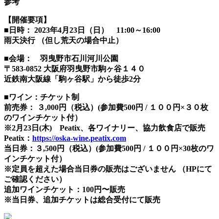
参考
【開催要項】
■日時： 2023年4月23日（日） 11:00～16:00
雨天決行 （但し荒天の場合中止）
■会場： 羽曳野市石川河川公園
〒583-0852 大阪府羽曳野市駒ヶ谷１４０
近鉄南大阪線「駒ヶ谷駅」から徒歩2分
■ワイン：チケット制
前売券： ３,000円（税込）(参加費500円 / １００円×３０枚
のワインチケット付）
※2月23日(木) Peatix、各ワイナリー、協力飲食店で販売
Peatix：
https://oska-wine.peatix.com
当日券：３,500円（税込）(参加費500円 / １００円×30枚のワ
インチケット付）
※定員を超えた場合当日券の販売はございません （HPにて
ご確認ください）
追加ワインチケット：100円〜販売
※当日券、追加チケットは総合受付にて販売