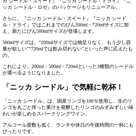
カ シードル・スイート』『ニッカ シードル・ドライ』『ニ
ッカ シードル・ロゼ』のパッケージもリニューアル。
さらに、『ニッカ シードル・スイート』『ニッカ シード
ル・ドライ』ではこれまでのびん200ml・720mlサイズに加
え、新たにびん500mlサイズが登場します。
500mlサイズは、“200mlサイズでは物足りなく、もう少し容
量が欲しい”“720mlでは飲み切れない”といった声に応えたも
の。
これにより、200ml・500ml・720mlといった3種類のシードル
が選べるようになりました。
「ニッカ シードル」で気軽に乾杯！
「ニッカ シードル」は、国産リンゴを100％使用し、生のリ
ンゴを丸ごと搾った果汁を発酵したリンゴのみずみずしい味
わいが楽しめるスパークリングワイン。
アルコール度数も低く、ランチや休日の午後時間の一杯にも
ぴったりです。