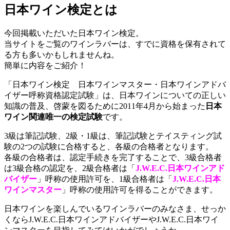
日本ワイン検定とは
今回掲載いただいた日本ワイン検定。
当サイトをご覧のワインラバーは、すでに資格を保有されて
る方も多いかもしれませんね。
簡単に内容をご紹介！
「日本ワイン検定 日本ワインマスター・日本ワインアドバ
イザー呼称資格認定試験」は、日本ワインについての正しい
知識の普及、啓蒙を図るために2011年4月から始まった
日本
ワイン関連唯一の検定試験
です。
3級は筆記試験、2級・1級は、筆記試験とテイスティング試
験の2つの試験に合格すると、各級の合格者となります。
各級の合格者は、認定手続きを完了することで、3級合格者
は3級合格の認定を、2級合格者は「
J.W.E.C.日本ワインアド
バイザー
」呼称の使用許可を、1級合格者は「
J.W.E.C.日本
ワインマスター
」呼称の使用許可を得ることができます。
日本ワインを楽しんでいるワインラバーのみなさま、せっか
くならJ.W.E.C.日本ワインアドバイザーやJ.W.E.C.日本ワイ