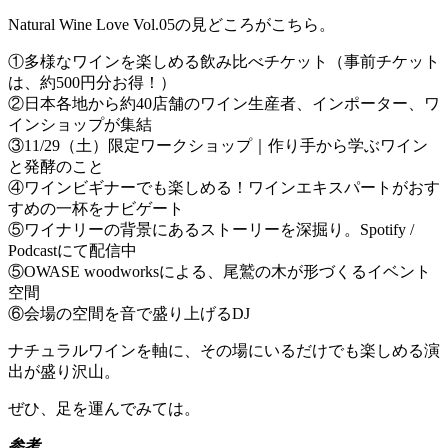
Natural Wine Love Vol.05の見どころがこちら。
①多様なワインを楽しめる飲み比べチケット（事前チケット
は、約500円分お得！）
②日本各地から約40店舗のワイン生産者、インポーター、ワ
インショップが集結
③11/29（土）限定ワークショップ｜作り手から学ぶワイン
と発酵のこと
④ワインビギナーでも楽しめる！ワインエキスパートがおす
すめの一杯をナビゲート
⑤ワイナリーの背景にあるストーリーを深掘り。Spotify /
Podcastにて配信中
⑤OWASE woodworksによる、尾鷲の木が形づくるイベント
空間
⑥会場の空間を音で盛り上げるDJ
ナチュラルワインを軸に、その場にいるだけでも楽しめる演
出が盛り沢山。
ぜひ、足を運んでみては。
参考