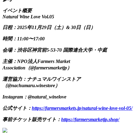
イベント概要
Natural Wine Love Vol.05
日程：2025年11月29日（土）& 30日（日）
時間：11:00〜17:00
会場：渋谷区神宮前5-53-70 国際連合大学・中庭
主催：NPO法人Farmers Market
Association（@farmersmarketjp）
運営協力：ナチュマルワインストア
（@nachumaru.winestore）
Instagram：@natural_winelove
公式サイト：
https://farmersmarkets.jp/natural-wine-love-vol-05/
事前チケット販売サイト：
https://farmersmarketjp.shop/