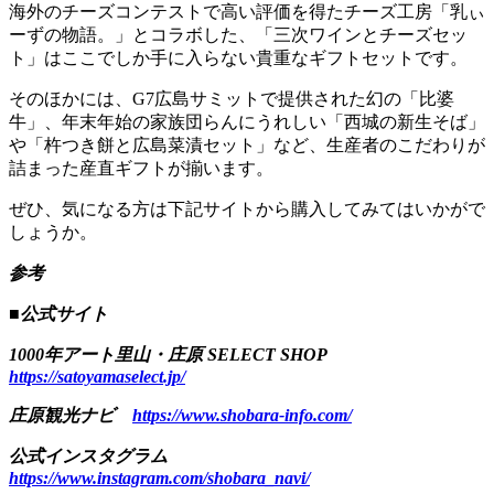
海外のチーズコンテストで高い評価を得たチーズ工房「乳ぃ
ーずの物語。」とコラボした、「三次ワインとチーズセッ
ト」はここでしか手に入らない貴重なギフトセットです。
そのほかには、G7広島サミットで提供された幻の「比婆
牛」、年末年始の家族団らんにうれしい「西城の新生そば」
や「杵つき餅と広島菜漬セット」など、生産者のこだわりが
詰まった産直ギフトが揃います。
ぜひ、気になる方は下記サイトから購入してみてはいかがで
しょうか。
参考
■公式サイト
1000年アート里山・庄原 SELECT SHOP
https://satoyamaselect.jp/
庄原観光ナビ
https://www.shobara-info.com/
公式インスタグラム
https://www.instagram.com/shobara_navi/