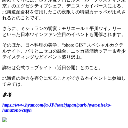
京」のエグゼクティブシェフ、デニス・カイパースによる、
北海道産食材を使用したこの夜限りの特製カナッペが用意さ
れるとのことです。
さらに、ミシュランの饗宴：モリエール × 平川ワイナリー
といった日本ワインファン注目のイベントも開催されます。
そのほか、日本料理の美学、“ohoro GIN” スペシャルカクテ
ルナイト、パリとニセコの融合、ニッカ蒸溜所ツアー＆希少
テイスティングなどイベント盛り沢山。
詳細は公式ウェブサイト（近日公開）とのこと。
北海道の魅力を存分に知ることができる本イベントに参加し
てみては。
参考
https://www.hyatt.com/ja-JP/hotel/japan/park-hyatt-niseko-
hanazono/ctsph