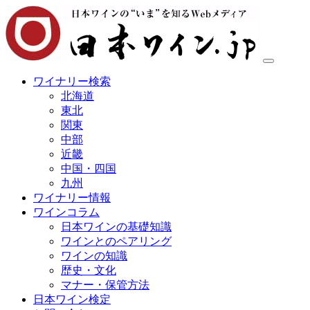
ワイナリー検索
北海道
東北
関東
中部
近畿
中国・四国
九州
ワイナリー情報
ワインコラム
日本ワインの基礎知識
ワインとのペアリング
ワインの知識
歴史・文化
マナー・保管方法
日本ワイン検定