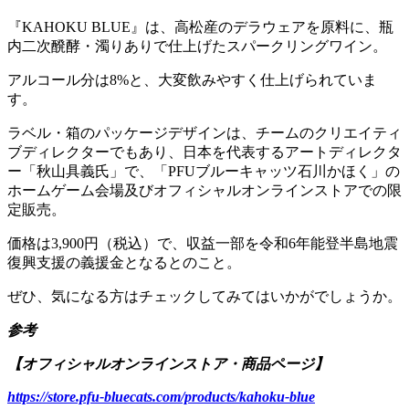
『KAHOKU BLUE』は、高松産のデラウェアを原料に、瓶
内二次醗酵・濁りありで仕上げたスパークリングワイン。
アルコール分は8%と、大変飲みやすく仕上げられていま
す。
ラベル・箱のパッケージデザインは、チームのクリエイティ
ブディレクターでもあり、日本を代表するアートディレクタ
ー「秋山具義氏」で、「PFUブルーキャッツ石川かほく」の
ホームゲーム会場及びオフィシャルオンラインストアでの限
定販売。
価格は3,900円（税込）で、収益一部を令和6年能登半島地震
復興支援の義援金となるとのこと。
ぜひ、気になる方はチェックしてみてはいかがでしょうか。
参考
【オフィシャルオンラインストア・商品ページ】
https://store.pfu-bluecats.com/products/kahoku-blue