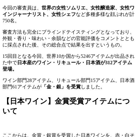
今回の審査員は、
世界の女性ソムリエ、女性醸造家、女性ワ
インジャーナリスト、女性シェフ
など多種多様な顔ぶれが計
750名。
審査方法も完全にブラインドテイスティングとなっており、
外観・香り・味わい・余韻などの官能評価をコメントととも
に採点された後、その総合点で結果を出すというもの。
15回目となる今回、世界10か国から5246アイテムが出品され
た中で
日本産のワイン・リキュール・日本酒が312アイテム
登場。
ワイン部門28アイテム、リキュール部門15アイテム、日本酒
部門61アイテムが
「金・銀」を受賞
しました。
【日本ワイン】金賞受賞アイテムにつ
いて
ここからは、金賞・銀賞を受賞した日本ワインを、赤・白そ