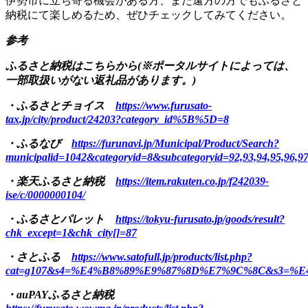
伊勢市に立ち寄る機会がある方、また遠方の方でもふるさと
納税にて楽しめるため、ぜひチェックしてみてください。
参考
ふるさと納税はこちらから(※ポータルサイトによっては、
一部取扱いがない返礼品があります。)
・ふるさとチョイス
https://www.furusato-
tax.jp/city/product/24203?category_id%5B%5D=8
・ふるなび
https://furunavi.jp/Municipal/Product/Search?
municipalid=1042&categoryid=8&subcategoryid=92,93,94,95,96,97
・楽天ふるさと納税
https://item.rakuten.co.jp/f242039-
ise/c/0000000104/
・ふるさとパレット
https://tokyu-furusato.jp/goods/result?
chk_except=1&chk_city[]=87
・さとふる
https://www.satofull.jp/products/list.php?
cat=g107&s4=%E4%B8%89%E9%87%8D%E7%9C%8C&s3=%
・auPAYふるさと納税