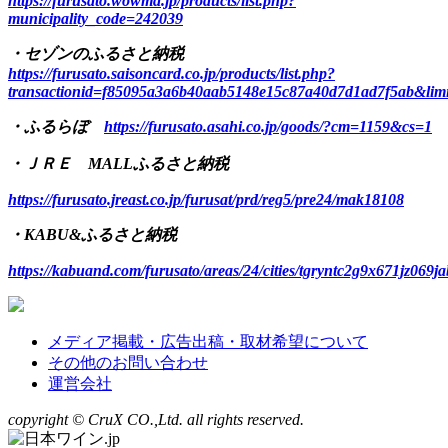
https://furusato.wowma.jp/products/list.php?
municipality_code=242039
・セゾンのふるさと納税
https://furusato.saisoncard.co.jp/products/list.php?
transactionid=f85095a3a6b40aab5148e15c87a40d7d1ad7f5ab&lim
・ふるらぼ
https://furusato.asahi.co.jp/goods/?cm=1159&cs=1
・ＪＲＥ MALLふるさと納税
https://furusato.jreast.co.jp/furusat/prd/reg5/pre24/mak18108
・KABU&ふるさと納税
https://kabuand.com/furusato/areas/24/cities/tgryntc2g9x671jz069j
メディア掲載・広告出稿・取材希望について
その他のお問い合わせ
運営会社
copyright © CruX CO.,Ltd. all rights reserved.