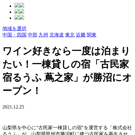
地域を選択
中国・四国
中部
九州
北海道
東北
近畿
関東
ワイン好きなら一度は泊まり
たい！一棟貸しの宿「古民家
宿るうふ 蔦之家」が勝沼にオ
ープン！
2021.12.25
山梨県を中心に”古民家一棟貸しの宿”を運営する「株式会社
るうふ」が、山梨県甲州市勝沼町に建つ古民家を再生させ