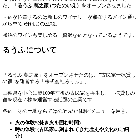
た、
「るうふ 蔦之家 (つたのいえ）
をオープンさせました。
同宿が位置するのは新旧のワイナリーが点在するメイン通り
から車で5分ほどの立地。
勝沼のワインも楽しめる、贅沢な宿となっているようです。
るうふについて
「るうふ 蔦之家」をオープンさせたのは、”古民家一棟貸し
の宿”を運営する「株式会社るうふ」。
山梨県を中心に築100年前後の古民家を再生し、一棟貸しの
宿を現在７棟を運営する話題の企業です。
各宿、その土地ならではの3つの “体験”メニューを用意。
火の体験”(焚き火を囲む時間)
時の体験”(古民家に刻まれてきた歴史や文化のご紹
介）