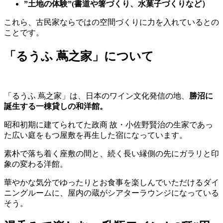
”土地の体験”(書道や箸づくり、水菓子づくりなど）
これら、古民家ならではの空間づくりに力を入れているとの
ことです。
「るうふ 蔦之家」について
「るうふ 蔦之家」は、日本のワイン文化発信の地、
勝沼に
誕生する一棟貸しの和洋館。
昭和初期に建てられてた政商 故・小佐野賢治の生家であっ
た広い庭をもつ屋敷を再生した宿になっています。
素朴で落ち着く座敷の間と、続く長い縁側の先にガラリと印
象の変わる洋館。
華やかな気分でゆったりとお食事を楽しんでいただけるダイ
ニングルームに、屋内の蔵がシアターラウンジになっている
そう。