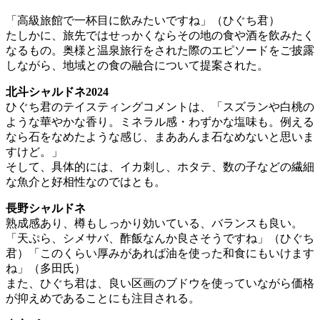
「高級旅館で一杯目に飲みたいですね」（ひぐち君）
たしかに、旅先ではせっかくならその地の食や酒を飲みたく
なるもの。奥様と温泉旅行をされた際のエピソードをご披露
しながら、地域との食の融合について提案された。
北斗シャルドネ2024
ひぐち君のテイスティングコメントは、「スズランや白桃の
ような華やかな香り。ミネラル感・わずかな塩味も。例える
なら石をなめたような感じ、まああんま石なめないと思いま
すけど。」
そして、具体的には、イカ刺し、ホタテ、数の子などの繊細
な魚介と好相性なのではとも。
長野シャルドネ
熟成感あり、樽もしっかり効いている、バランスも良い。
「天ぷら、シメサバ、酢飯なんか良さそうですね」（ひぐち
君）「このくらい厚みがあれば油を使った和食にもいけます
ね」（多田氏）
また、ひぐち君は、良い区画のブドウを使っていながら価格
が抑えめであることにも注目される。