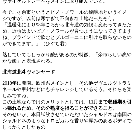
ヴァイゲルトレーベをメインに取り組んでいる。
今でこそ余市というとピノ・ノワールの銘醸地というイメー
ジですが、以前は寒すぎて不向きな土地だったそう。
「温暖化により98年ごろから北海道の気候も変わってきたた
め、近頃はよいピノ・ノワールが育つようになってきてます
ね、ブラインドで飲むとブルゴーニュに引けを取らないもの
ができてます。」（ひぐち君）
熟していてもしっかり酸があるのが特徴。「余市らしい爽や
かな酸」と表現される。
北海道北斗ヴィンヤード
2018年に開園。欧州系メインとし、その他ゲヴュルツトラミ
ネールや甲州などにもチャレンジしているそう。それらも楽
しみですね。
この土地ならではのメリットとしては、
11月まで収穫期を引
っ張れるため、その分熟度を得ることができること。
そのせいか、本日試飲させていただいたシャルドネは南国の
シャルドネのようなトロピカルな香りや厚みのあるボディで
しっかりとしたもの。