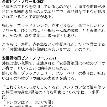
余市ピノ・ノワール 2021
弘津氏のブドウを使用しているものだが、北海道余市町登地
区にある南向き斜面の人気エリアで、高品質なブドウが栽培
されていることで定評がある。
梅しそ、ブラッドオレンジ、赤すぐりなど、余市らしいピノ
ノワール。ひぐち君は「小梅ちゃん風の酸味」とも表現され
る。その他、森や腐葉土、磯っぽさもあり。
こちらは、寿司、赤身魚などが推奨された。ひぐち君による
と「お醤油味の海苔煎餅にも合いますよ」とのこと。
安曇野池田ピノ・ノワール 2021
外観は濃い色調で、先述された「安曇野池田は小粒のブドウ
が育つ」ということに納得させられる。
熟した苺、ブラックチェリー、ブルーベリーの香りに、味わ
いはその小粒ブドウ由来の力強さを感じる。
「これくらいしっかりしてくると、メンチカツなど油を使っ
た料理や赤身魚×醤油のような和食によいですね」（多田
氏）
「トンカツは？」（ひぐち君）