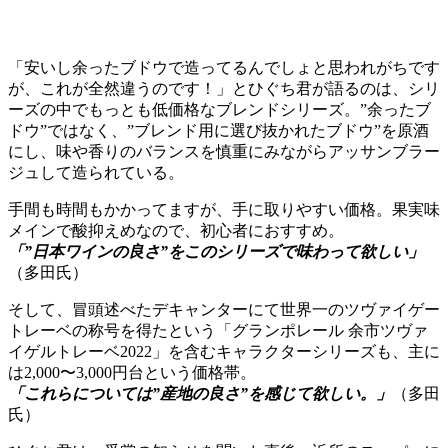
「安いし余ったブドウで造ってるんでしょと思われがちです
が、これが全然違うのです！」とひぐち君が語るのは、シリ
ーズの中でもっとも低価格なブレンドシリーズ。”余ったブ
ドウ”ではなく、”ブレンド用に選び抜かれたブドウ”を原酒
にし、味や香りのバランスを慎重にみながらアッサンブラー
ジュして造られている。
手間も時間もかかってますが、手に取りやすい価格。果実味
メインで酸抑えめなので、初心者におすすめ。
「”日本ワインの良さ”をこのシリーズで味わって欲しい」
（多田氏）
そして、冒頭述べたデキャンターにて世界一のツヴァイゲー
トレーベの称号を得たという「グランポレール 余市ツヴァ
イゲルトレーベ2022」を含むキャラクターシリーズも、主に
は2,000〜3,000円台という価格帯。
「これらについては”産地の良さ”を感じて欲しい。」
（多田
氏）