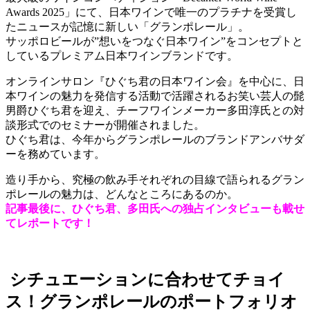
Awards 2025」にて、日本ワインで唯一のプラチナを受賞し
たニュースが記憶に新しい「グランポレール」。
サッポロビールが”想いをつなぐ日本ワイン”をコンセプトと
しているプレミアム日本ワインブランドです。
オンラインサロン『ひぐち君の日本ワイン会』を中心に、日
本ワインの魅力を発信する活動で活躍されるお笑い芸人の髭
男爵ひぐち君を迎え、チーフワインメーカー多田淳氏との対
談形式でのセミナーが開催されました。
ひぐち君は、今年からグランポレールのブランドアンバサダ
ーを務めています。
造り手から、究極の飲み手それぞれの目線で語られるグラン
ポレールの魅力は、どんなところにあるのか。
記事最後に、ひぐち君、多田氏への独占インタビューも載せ
てレポートです！
シチュエーションに合わせてチョイ
ス！グランポレールのポートフォリオ