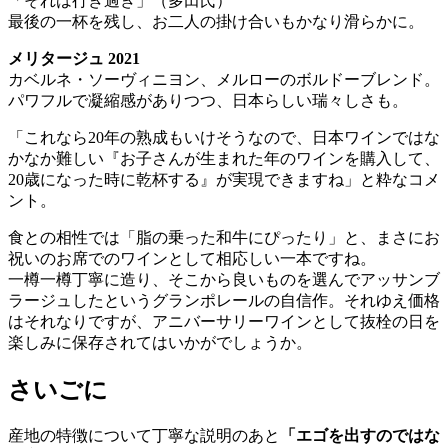
「それは行き過ぎ」（多田氏）
最後の一杯を残し、お二人の掛け合いもかなり滑らかに。
メリタージュ 2021
カベルネ・ソーヴィニヨン、メルローのボルドーブレンド。
パワフルで凝縮感がありつつ、日本らしい瑞々しさも。
「これなら20年の熟成もいけそうなので、日本ワインではな
かなか難しい『お子さんが生まれた年のワインを購入して、
20歳になった時に乾杯する』が実現できますね」と粋なコメ
ント。
食との相性では「脂の乗った和牛にぴったり」と、まさにお
祝いのお席でのワインとして相応しい一本ですね。
一樽一樽丁寧に造り、そこから良いものを選んでアッサンブ
ラージュしたというグランポレールの自信作。それゆえ価格
はそれなりですが、アニバーサリーワインとして抜栓の日を
楽しみに保存されてはいかがでしょうか。
さいごに
産地の特徴について丁寧な説明のあと
「エゴを出すのではな