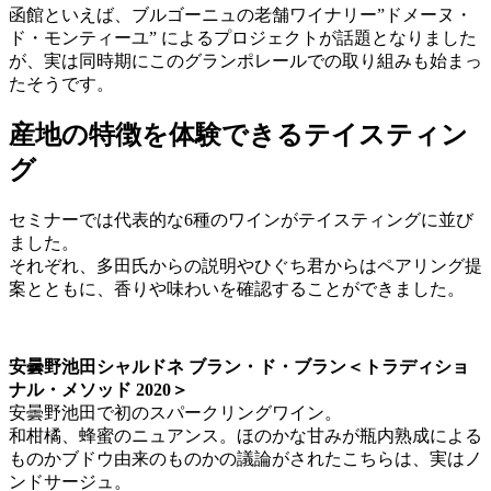
函館といえば、ブルゴーニュの老舗ワイナリー”ドメーヌ・
ド・モンティーユ” によるプロジェクトが話題となりました
が、実は同時期にこのグランポレールでの取り組みも始まっ
たそうです。
産地の特徴を体験できるテイスティン
グ
セミナーでは代表的な6種のワインがテイスティングに並び
ました。
それぞれ、多田氏からの説明やひぐち君からはペアリング提
案とともに、香りや味わいを確認することができました。
安曇野池田シャルドネ ブラン・ド・ブラン＜トラディショ
ナル・メソッド 2020＞
安曇野池田で初のスパークリングワイン。
和柑橘、蜂蜜のニュアンス。ほのかな甘みが瓶内熟成による
ものかブドウ由来のものかの議論がされたこちらは、実はノ
ンドサージュ。