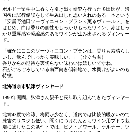
ボルドー留学中に香りを引き出す研究を行った多田氏が、帰
国後に試行錯誤をして生み出した思い入れのある一本という
「安曇野池田ソーヴィニヨン・ブラン＜薫るヴェール＞」を
はじめ、白は香りの個性をしっかりもったワイン、赤はしっ
かり重厚感や凝縮感のあるワインが生み出されるヴィンヤー
ド。
「確かにここのソーヴィニヨン・ブランは、香りも素晴らし
いし、飲んでしっかり美味しい。」（ひぐち君）
香りからの期待を裏切らない味わいは嬉しいですね。
石がごろごろしている南西向き傾斜地で、水捌けがよいのも
特徴。
北海道余市弘津ヴィンヤード
1990年開園。弘津さん親子と長年取り組んできたヴィンヤー
ド。
北緯43度で冷涼、梅雨が少なく、道内では比較的暖かいので
凍害のリスクも低い。聞くにつけなんともワイン用ブドウ栽
培に適したこの条件下では、ピノ・ノワール、ケルナー、ツ