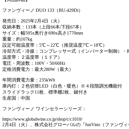
ファンヴィーノ DUO 133（BU-429Di）
発売日：2025年2月4日（火）
収納本数：133本（上段66本/下段67本）
サイズ：幅595x奥行き690x高さ1770mm
重量：約107kg
設定可能温度帯：5℃～22℃（推奨温度7℃～18℃）
冷却方式・冷媒：コンプレッサー式（インバーター制御）・R6
温度帯：２温度帯（１ドア）
電圧・周波数：100V・50/60Hz
定格消費電力：最大280W（最大）
年間消費電力量：235kWh
庫内灯：２色切替LED（白色・暖色）※４段階調光機能付
スライドラック11枚、標準棚2枚、鍵付き
生産国：中国
ファンヴィーノ ワインセラーシリーズ：
https://www.globalwine.co.jp/shop/c/c1010/
2月4日（火）、株式会社グローバルの『funVino（ファンヴ