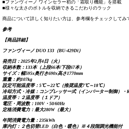
■ファンヴィーノ ワインセラー初の「霜取り機能」を搭載
■様々な太さのボトルを収納できるこだわりのラック
商品について詳しく知りたい方は、参考欄をチェックしてみ
参考
【商品詳細】
ファンヴィーノ DUO 133（BU-429Di）
発売日：2025年2月4日（火）
収納本数：133本（上段66本/下段67本）
サイズ：幅595x奥行き690x高さ1770mm
重量：約107kg
設定可能温度帯：5℃～22℃（推奨温度7℃～18℃）
冷却方式・冷媒：コンプレッサー式（インバーター制御）・R6
温度帯：２温度帯（１ドア）
電圧・周波数：100V・50/60Hz
定格消費電力：最大280W（最大）
年間消費電力量：235kWh
庫内灯：２色切替LED（白色・暖色）※４段階調光機能付