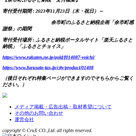
寄付受付期間 : 2023年11月23日（木・祝日）～
余市町のふるさと納税企画「余市町感
謝祭」の期間
寄付受付場所 : ふるさと納税ポータルサイト「楽天ふるさと
納税」「ふるさとチョイス」
https://www.rakuten.ne.jp/gold/f014087-yoichi/
https://www.furusato-tax.jp/city/product/01408
（後日それぞれ特集ページができますのでそちらからご覧く
ださい。）
メディア掲載・広告出稿・取材希望について
その他のお問い合わせ
運営会社
copyright © CruX CO.,Ltd. all rights reserved.