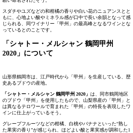
願い命名されたそう。
スダチやユズなどの和柑橘の香りや白い花のニュアンスとと
もに、心地よい酸やミネラル感が口中で長い余韻となって感
じられる、同ワイナリー「甲州」の最高峰となるワインとな
っているとのことです。
「シャトー・メルシャン 鶴岡甲州
2020」について
山形県鶴岡市は、江戸時代から「甲州」を生産している、歴
史あるブドウの産地。
「シャトー・メルシャン 鶴岡甲州 2020」
は、同市鶴岡地区
のブドウ「甲州」を使用したもので、山梨県産の「甲州」と
は異なるテロワールで育まれた「甲州」の特長を表現したワ
インに仕上がっているそう。
グレープフルーツなどの柑橘、白桃やバナナといった“熟し
た果実の香り”が感じられ、ほどよい酸と果実感が調和した1