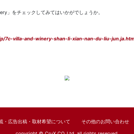
d winery」をチェックしてみてはいかがでしょうか。
/7c-villa-and-winery-shan-li-xian-nan-du-liu-jun.ja.htm
載・広告出稿・取材希望について
その他のお問い合わせ
copyright © CruX CO.,Ltd. all rights reserved.