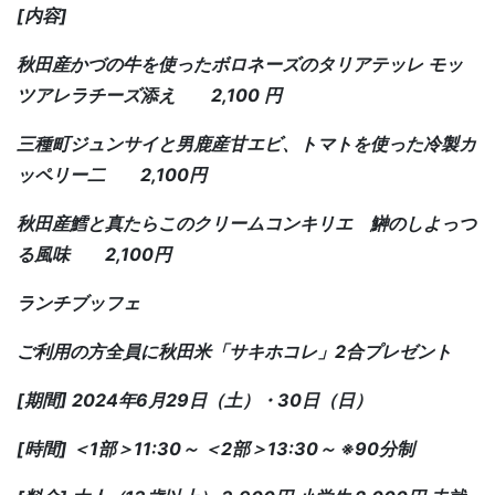
[内容]
秋田産かづの牛を使ったボロネーズのタリアテッレ モッ
ツアレラチーズ添え 2,100 円
三種町ジュンサイと男鹿産甘エビ、トマトを使った冷製カ
ッペリー二 2,100円
秋田産鱈と真たらこのクリームコンキリエ 鰰のしよっつ
る風味 2,100円
ランチブッフェ
ご利用の方全員に秋田米「サキホコレ」2合プレゼント
[期間] 2024年6月29日（土）・30日（日）
[時間] ＜1部＞11:30～ ＜2部＞13:30～ ※90分制