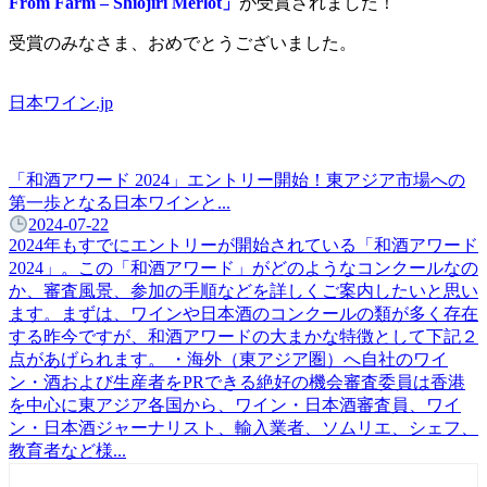
From Farm – Shiojiri Merlot」
が受賞されました！
受賞のみなさま、おめでとうございました。
日本ワイン.jp
「和酒アワード 2024」エントリー開始！東アジア市場への
第一歩となる日本ワインと...
2024-07-22
2024年もすでにエントリーが開始されている「和酒アワード
2024」。この「和酒アワード」がどのようなコンクールなの
か、審査風景、参加の手順などを詳しくご案内したいと思い
ます。まずは、ワインや日本酒のコンクールの類が多く存在
する昨今ですが、和酒アワードの大まかな特徴として下記２
点があげられます。 ・海外（東アジア圏）へ自社のワイ
ン・酒および生産者をPRできる絶好の機会審査委員は香港
を中心に東アジア各国から、ワイン・⽇本酒審査員、ワイ
ン・⽇本酒ジャーナリスト、輸⼊業者、ソムリエ、シェフ、
教育者など様...