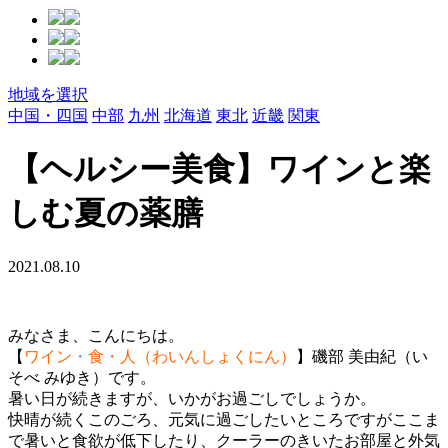
地域を選択
中国・四国
中部
九州
北海道
東北
近畿
関東
【ヘルシー美食】ワインと楽
しむ夏の薬膳
2021.08.10
みなさま、こんにちは。
【
ワイン・食・人（わいんしょくにん）
】磯部 美由紀（い
そべ みゆき）です。
暑い日が続きますが、いかがお過ごしでしょうか。
快晴が続くこのごろ、元気に過ごしたいところですがここま
で暑いと食欲が低下したり、クーラーのきいたお部屋と外気