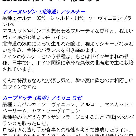
ドメーヌレゾン（北海道）／ケルナー
品種：ケルナー85%、シャルドネ14%、ソーヴィニヨンブラ
ン1%
マスカットやリンゴを想わせるフルーティな香りと、程よい
ボディ感が心地よい白ワイン。
北海道の気候によって生まれた酸は、程よくシャープな味わ
いを生み、全体のバランスを引き締めます。
メインのケルナーという品種は、もとはドイツ生まれの品
種。日本では、ドイツ同様に寒冷な気候の北海道で主に栽培
されています。
そんな特徴もなんだか涼し気で、暑い夏に飲むのに相応しい
白ワインですね。
カーブドッチ（新潟）／ミリュ ロゼ
品種：カベルネ・ソーヴィニョン、メルロー、マスカット・
ベーリーＡ、ヤマ・ソーヴィニョン
数種類のぶどうをアッサンブラージュすることで味わいのバ
ランスを取ったロゼ。
ロゼ好きな造り手が食事との相性を考えて熟成したワイン。