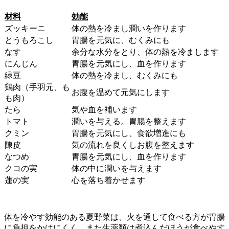
材料
効能
ズッキーニ
体の熱を冷まし潤いを作ります
とうもろこし
胃腸を元気に、むくみにも
なす
余分な水分をとり、体の熱を冷まします
にんじん
胃腸を元気にし、血を作ります
緑豆
体の熱を冷まし、むくみにも
鶏肉（手羽元、も
お腹を温めて元気にします
も肉）
たら
気や血を補います
トマト
潤いを与える。胃腸を整えます
クミン
胃腸を元気にし、食欲増進にも
陳皮
気の流れを良くしお腹を整えます
なつめ
胃腸を元気にし、血を作ります
クコの実
体の中に潤いを与えます
蓮の実
心を落ち着かせます
体を冷やす効能のある夏野菜は、火を通して食べる方が胃腸
に負担をかけにくく、また生薬類は煮込んだほうが食べやす