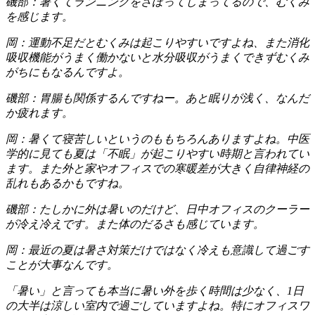
磯部：暑くてランニングをさぼってしまってるので、むくみ
を感じます。
岡：運動不足だとむくみは起こりやすいですよね、また消化
吸収機能がうまく働かないと水分吸収がうまくできずむくみ
がちにもなるんですよ。
磯部：胃腸も関係するんですねー。あと眠りが浅く、なんだ
か疲れます。
岡：暑くて寝苦しいというのももちろんありますよね。中医
学的に見ても夏は「不眠」が起こりやすい時期と言われてい
ます。また外と家やオフィスでの寒暖差が大きく自律神経の
乱れもあるかもですね。
磯部：たしかに外は暑いのだけど、日中オフィスのクーラー
が冷え冷えです。また体のだるさも感じています。
岡：最近の夏は暑さ対策だけではなく冷えも意識して過ごす
ことが大事なんです。
「暑い」と言っても本当に暑い外を歩く時間は少なく、1日
の大半は涼しい室内で過ごしていますよね。特にオフィスワ