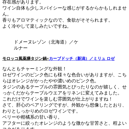
存在感があります。
ワイン自体も少しスパイシーな感じがするからかもしれませ
ん。
香りもアロマティックなので、食欲がそそられます。
よく冷やして楽しみたいですね。
ドメーヌレゾン（北海道）／ケ
ルナー
モロッコ風薬膳タジン鍋×
カーブドッチ（新潟）／ミリュ ロゼ
なんともチャーミングな外観！
ロゼワインのピンク色にも様々な色合いがありますが、こち
らはオレンジがかったやや濃いめのピンク色。
タジンのあるテーブルの雰囲気とぴったりなのが嬉しく、せ
っかくだからテーブルウエアをリネンに変えてみました。
これだけでワインを楽しむ雰囲気が仕上がりますね！
さて、肝心のペアリングですが、外観から想像したとおり、
わりとしっかりめのロゼワインです。
ベリーや柑橘系の甘い香り。
アフターに絞ったオレンジのような微かな甘苦さと、程よい