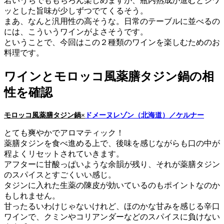
若いうちでももちろん楽しめますが、瓶内熟成が進むとジワ
ッとした旨味が少しずつでてくるそう。
まあ、なんと汎用性の高そうな。日常のテーブルに並べるの
には、こういうワインがよさそうです。
ということで、今回はこの２種類のワインを楽しむためのお
料理です。
ワインとモロッコ風薬膳タジン鍋の相
性を確認
モロッコ風薬膳タジン鍋×
ドメーヌレゾン（北海道）／ケルナー
とても爽やかでアロマティック！
薬膳タジンを食べ進める上で、後味を感じながらも口の中が
程よくリセットされていきます。
アフターに甘酸っぱいような余韻が残り、それが薬膳タジン
のスパイスとすごくいい感じ。
タジンに入れた生薬の陳皮が効いているのもポイントなのか
もしれません。
甘ったるいわけじゃないけれど、ほのかな甘みを感じる辛口
ワインで、クミンやコリアンダーなどのスパイスに負けない