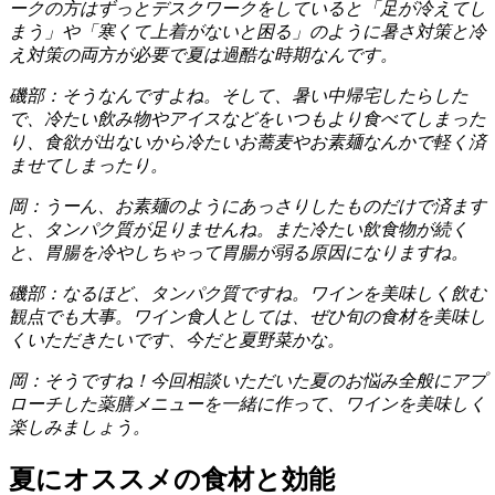
ークの方はずっとデスクワークをしていると「足が冷えてし
まう」や「寒くて上着がないと困る」のように暑さ対策と冷
え対策の両方が必要で夏は過酷な時期なんです。
磯部：そうなんですよね。そして、暑い中帰宅したらした
で、冷たい飲み物やアイスなどをいつもより食べてしまった
り、食欲が出ないから冷たいお蕎麦やお素麺なんかで軽く済
ませてしまったり。
岡：うーん、お素麺のようにあっさりしたものだけで済ます
と、タンパク質が足りませんね。また冷たい飲食物が続く
と、胃腸を冷やしちゃって胃腸が弱る原因になりますね。
磯部：なるほど、タンパク質ですね。ワインを美味しく飲む
観点でも大事。ワイン食人としては、ぜひ旬の食材を美味し
くいただきたいです、今だと夏野菜かな。
岡：そうですね！今回相談いただいた夏のお悩み全般にアプ
ローチした薬膳メニューを一緒に作って、ワインを美味しく
楽しみましょう。
夏にオススメの食材と効能