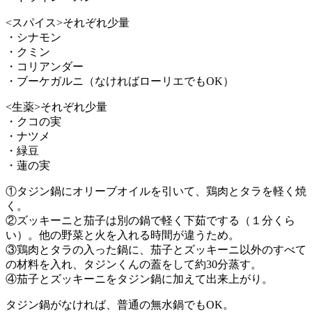
<スパイス>それぞれ少量
・シナモン
・クミン
・コリアンダー
・ブーケガルニ（なければローリエでもOK）
<生薬>それぞれ少量
・クコの実
・ナツメ
・緑豆
・蓮の実
①タジン鍋にオリーブオイルを引いて、鶏肉とタラを軽く焼
く。
②ズッキーニと茄子は別の鍋で軽く下茹でする（１分くら
い）。他の野菜と火を入れる時間が違うため。
③鶏肉とタラの入った鍋に、茄子とズッキーニ以外のすべて
の材料を入れ、タジンくんの蓋をして約30分蒸す。
④茄子とズッキーニをタジン鍋に加えて出来上がり。
タジン鍋がなければ、普通の無水鍋でもOK。