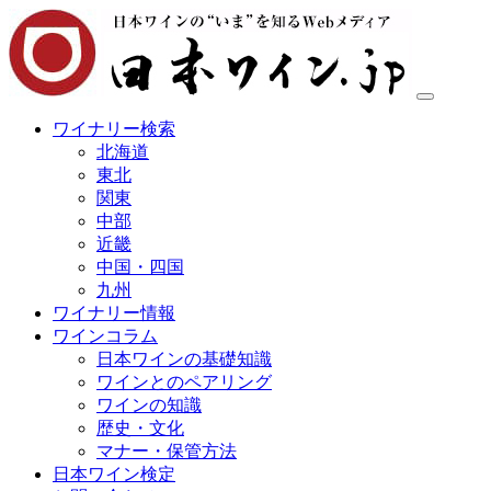
ワイナリー検索
北海道
東北
関東
中部
近畿
中国・四国
九州
ワイナリー情報
ワインコラム
日本ワインの基礎知識
ワインとのペアリング
ワインの知識
歴史・文化
マナー・保管方法
日本ワイン検定