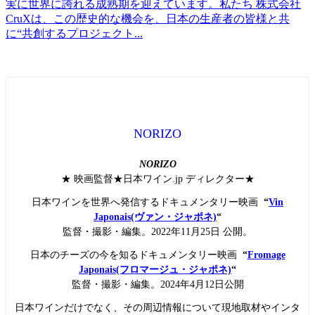
実に世界に誇れる成熟期を迎えています。私たち 株式会社
CruXは、この歴史的な機会を、日本の生産者の皆様と共
に“共創するプロジェクト...
NORIZO
NORIZO
★ 映画監督★日本ワイン.jp ディレクター★
日本ワインを世界へ発信するドキュメンタリー映画
“
Vin
Japonais(ヴァン・ジャポネ)
“
監督・撮影・編集。2022年11月25日 公開。
日本のチーズの今を知るドキュメンタリー映画
“
Fromage
Japonais(フロマージュ・ジャポネ)
“
監督・撮影・編集。2024年4月12日公開
日本ワインだけでなく、その周辺情報について現地取材やインタ