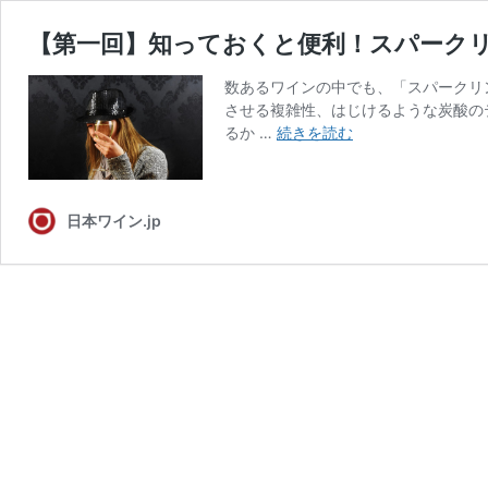
【第一回】知っておくと便利！スパーク
数あるワインの中でも、「スパークリ
させる複雑性、はじけるような炭酸の
【第
るか …
続きを読む
一
回】
知
日本ワイン.jp
っ
て
お
く
と
便
利！
ス
パ
ー
ク
リ